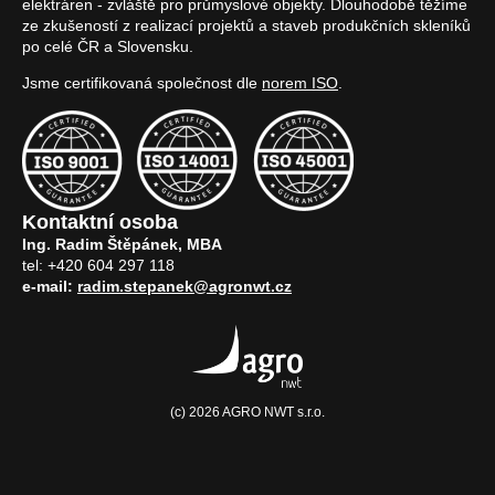
elektráren - zvláště pro průmyslové objekty. Dlouhodobě těžíme
ze zkušeností z realizací projektů a staveb produkčních skleníků
po celé ČR a Slovensku.
Jsme certifikovaná společnost dle
norem ISO
.
Kontaktní osoba
Ing. Radim Štěpánek, MBA
tel: +420 604 297 118
e-mail:
radim.stepanek@agronwt.cz
(c) 2026 AGRO NWT s.r.o.