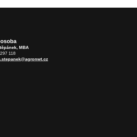
 osoba
Štěpánek, MBA
 297 118
m.stepanek@agronwt.cz