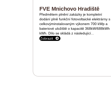
FVE Mnichovo Hradiště
Předmětem plnění zakázky je kompletní
dodání plně funkční fotovoltaické elektrárny s
celkovýminstalovaným výkonem 700 kWp a
bateriové uložiště o kapacitě 368kW/688kWh
kWh. Dílo se skládá z následující...
Zobrazit