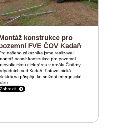
Montáž konstrukce pro
pozemní FVE ČOV Kadaň
Pro našeho zákazníka jsme realizovali
montáž nosné konstrukce pro pozemní
fotovoltaickou elektrárnu v areálu Čistírny
odpadních vod Kadaň. Fotovoltaická
elektrárna přispěje ke snížení energetické
náro...
Zobrazit