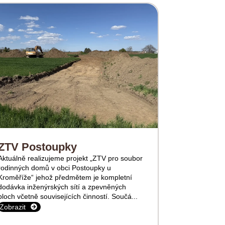
ZTV Postoupky
Aktuálně realizujeme projekt „ZTV pro soubor
rodinných domů v obci Postoupky u
Kroměříže“ jehož předmětem je kompletní
dodávka inženýrských sítí a zpevněných
ploch včetně souvisejících činností. Součá...
Zobrazit