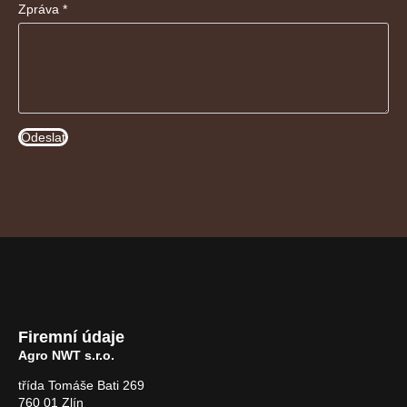
Zpráva
*
Odeslat
Firemní údaje
Agro NWT s.r.o.
třída Tomáše Bati 269
760 01 Zlín